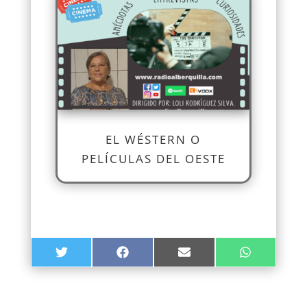
EL WÉSTERN O
PELÍCULAS DEL OESTE
COMPARTIR
COMPARTIR
COMPARTIR
COMPARTIR
TWITTER
FACEBOOK
EMAIL
WHATSAPP
EN
EN
EN
EN