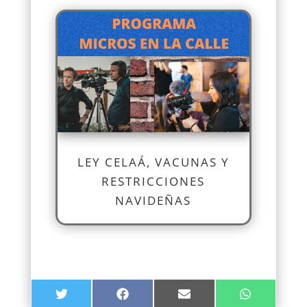
LEY CELAÁ, VACUNAS Y
RESTRICCIONES
NAVIDEÑAS
COMPARTIR
COMPARTIR
COMPARTIR
COMPARTIR
TWITTER
FACEBOOK
EMAIL
WHATSAPP