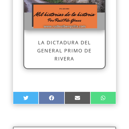
LA DICTADURA DEL
GENERAL PRIMO DE
RIVERA
COMPARTIR
COMPARTIR
COMPARTIR
COMPARTIR
TWITTER
FACEBOOK
EMAIL
WHATSAPP
EN
EN
EN
EN