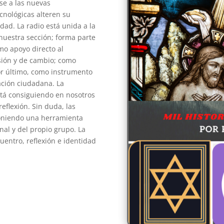
se a las nuevas
cnológicas alteren su
edad. La radio está unida a la
nuestra sección; forma parte
omo apoyo directo al
sión y de cambio; como
por último, como instrumento
ación ciudadana. La
stá consiguiendo en nosotros
reflexión. Sin duda, las
oniendo una herramienta
nal y del propio grupo. La
uentro, reflexión e identidad