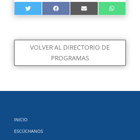
COMPARTIR
COMPARTIR
COMPARTIR
COMPARTIR
TWITTER
FACEBOOK
EMAIL
WHATSAPP
EN
EN
EN
EN
VOLVER AL DIRECTORIO DE
PROGRAMAS
INICIO
ESCÚCHANOS