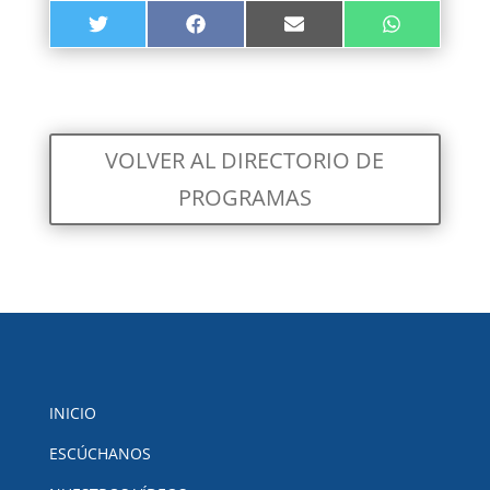
COMPARTIR
COMPARTIR
COMPARTIR
COMPARTIR
TWITTER
FACEBOOK
EMAIL
WHATSAPP
EN
EN
EN
EN
VOLVER AL DIRECTORIO DE
PROGRAMAS
INICIO
ESCÚCHANOS