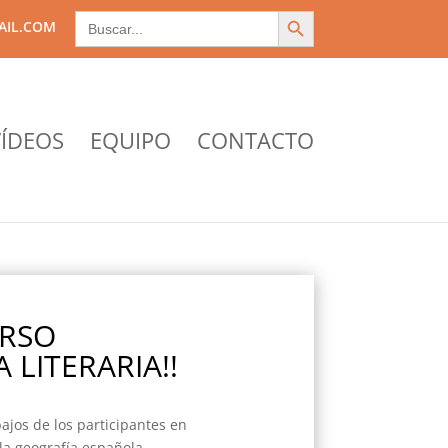
Search Button
Search
AIL.COM
for:
ÍDEOS
EQUIPO
CONTACTO
URSO
 LITERARIA!!
ajos de los participantes en
la geografía española.