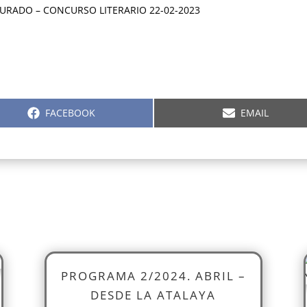
JURADO – CONCURSO LITERARIO 22-02-2023
COMPARTIR
COMPARTIR
FACEBOOK
EMAIL
EN
EN
PROGRAMA 2/2024. ABRIL –
DESDE LA ATALAYA