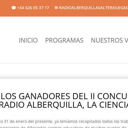
☎ +34 626 05 37 17
✉ RADIOALBERQUILLASALTERAS@GM
INICIO
PROGRAMAS
NUESTROS V
 LOS GANADORES DEL II CONC
RADIO ALBERQUILLA, LA CIENCIA
 31 de enero del presente, ya teníamos recopilados todos los trab
ovenientes de diferentes centros educativos de muchos puntos de 