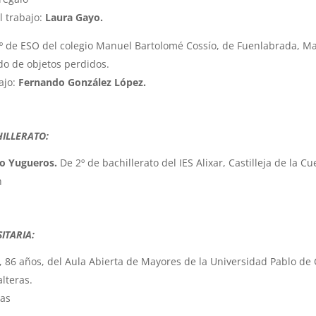
l trabajo:
Laura Gayo.
º de ESO del colegio Manuel Bartolomé Cossío, de Fuenlabrada, Ma
ado de objetos perdidos.
bajo:
Fernando González López.
HILLERATO:
o Yugueros.
De 2º de bachillerato del IES Alixar, Castilleja de la Cue
n
ITARIA:
, 86 años, del Aula Abierta de Mayores de la Universidad Pablo de 
lteras.
ras