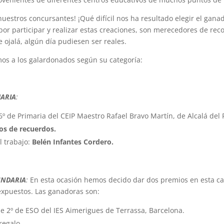
 nuestros concursantes! ¡Qué difícil nos ha resultado elegir el gan
 por participar y realizar estas creaciones, son merecedores de r
e ojalá, algún día pudiesen ser reales.
mos a los galardonados según su categoría:
MARIA
:
 6º de Primaria del CEIP Maestro Rafael Bravo Martín, de Alcalá del 
os de recuerdos.
l trabajo:
Belén Infantes Cordero.
UNDARIA
:
En esta ocasión hemos decido dar dos premios en esta cat
expuestos. Las ganadoras son:
de 2º de ESO del IES Aimerigues de Terrassa, Barcelona.
rregalo