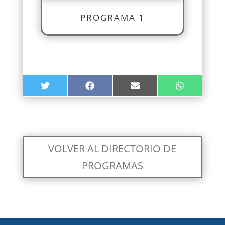
PROGRAMA 1
COMPARTIR
COMPARTIR
COMPARTIR
COMPARTIR
TWITTER
FACEBOOK
EMAIL
WHATSAPP
EN
EN
EN
EN
VOLVER AL DIRECTORIO DE
PROGRAMAS