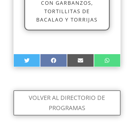
CON GARBANZOS,
TORTILLITAS DE
BACALAO Y TORRIJAS
COMPARTIR
COMPARTIR
COMPARTIR
COMPARTIR
TWITTER
FACEBOOK
EMAIL
WHATSAPP
EN
EN
EN
EN
VOLVER AL DIRECTORIO DE
PROGRAMAS